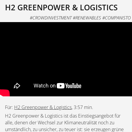
H2 GREENPOWER & LOGISTICS
#CROWDINVESTMENT #RENEWABLES #COMPANISTO
Für:
H2 Greenpower & Logistics
, 3:57 min.
H2 Greenpower & Logistics ist das Einstiegsangebot für
alle, denen der Wechsel zur Klimaneutralität noch zu
umständlich, zu unsicher, zu teuer ist: sie erzeugen grüne