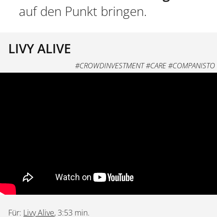
auf den Punkt bringen.
LIVY ALIVE
#CROWDINVESTMENT #CARE #COMPANISTO
Für:
Livy Alive
, 3:53 min.