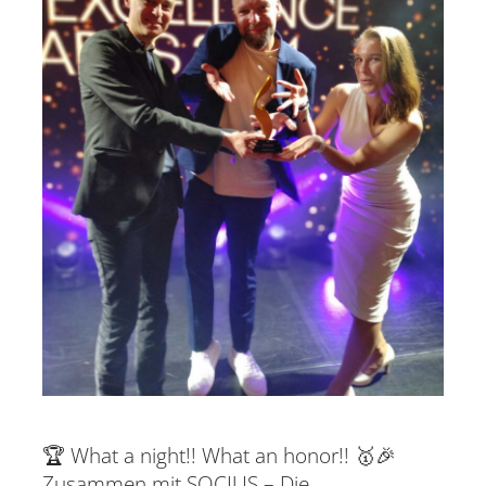
🏆 What a night!! What an honor!! 🥇🎉
Zusammen mit SOCIUS – Die