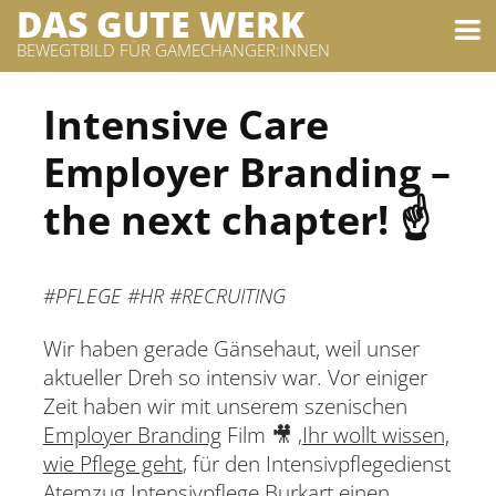
DAS GUTE WERK
BEWEGTBILD FÜR GAMECHANGER:INNEN
Intensive Care
Employer Branding –
the next chapter! ☝️
#PFLEGE #HR #RECRUITING
Wir haben gerade Gänsehaut, weil unser
aktueller Dreh so intensiv war. Vor einiger
Zeit haben wir mit unserem szenischen
Employer Branding
Film 🎥 ‚
Ihr wollt wissen,
wie Pflege geht
‚ für den Intensivpflegedienst
Atemzug Intensivpflege Burkart
einen